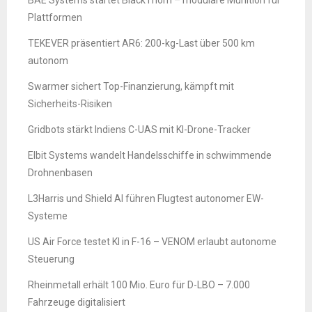
BAE Systems startet BlackThorn – modulare Munition für
Plattformen
TEKEVER präsentiert AR6: 200-kg-Last über 500 km
autonom
Swarmer sichert Top-Finanzierung, kämpft mit
Sicherheits-Risiken
Gridbots stärkt Indiens C-UAS mit KI-Drone-Tracker
Elbit Systems wandelt Handelsschiffe in schwimmende
Drohnenbasen
L3Harris und Shield AI führen Flugtest autonomer EW-
Systeme
US Air Force testet KI in F-16 – VENOM erlaubt autonome
Steuerung
Rheinmetall erhält 100 Mio. Euro für D-LBO – 7.000
Fahrzeuge digitalisiert