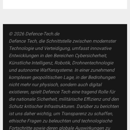
© 2026 Defence-Tech.de
Defence Tech, die Schnittstelle zwischen modernster
Technologie und Verteidigung, umfasst innovative
Entwicklungen in den Bereichen Cybersicherheit,
Künstliche Intelligenz, Robotik, Drohnentechnologie
und autonome Waffensysteme. In einer zunehmend
komplexen geopolitischen Lage, in der Bedrohungen
nicht mehr nur physisch, sondern auch digital
existieren, spielt Defence Tech eine tragend Rolle für
die nationale Sicherheit, militärische Effizienz und den
Schutz kritischer Infrastrukturen. Darüber zu berichten
ist uns daher wichtig, um Transparenz zu schaffen,
ethische Fragen zu beleuchten und technologische
Fortschritte sowie deren globale Auswirkungen zu