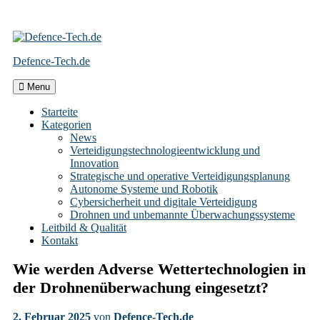
Skip
to
Defence-Tech.de
content
Menu
Starteite
Kategorien
News
Verteidigungstechnologieentwicklung und
Innovation
Strategische und operative Verteidigungsplanung
Autonome Systeme und Robotik
Cybersicherheit und digitale Verteidigung
Drohnen und unbemannte Überwachungssysteme
Leitbild & Qualität
Kontakt
Wie werden Adverse Wettertechnologien in
der Drohnenüberwachung eingesetzt?
2. Februar 2025
von
Defence-Tech.de