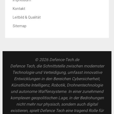
Impressum
Kontakt
Leitbild & Qualität
Sitemap
© 2026 Defence-Tech.de
Defence Tech, die Schnittstelle zwischen modernster
Technologie und Verteidigung, umfasst innovative
Entwicklungen in den Bereichen Cybersicherheit,
Künstliche Intelligenz, Robotik, Drohnentechnologie
und autonome Waffensysteme. In einer zunehmend
komplexen geopolitischen Lage, in der Bedrohungen
nicht mehr nur physisch, sondern auch digital
existieren, spielt Defence Tech eine tragend Rolle für