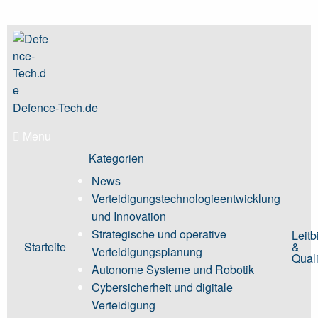
Skip
to
content
Defence-Tech.de
Menu
Kategorien
News
Verteidigungstechnologieentwicklung
und Innovation
Strategische und operative
Leitb
Starteite
&
Verteidigungsplanung
Quali
Autonome Systeme und Robotik
Cybersicherheit und digitale
Verteidigung