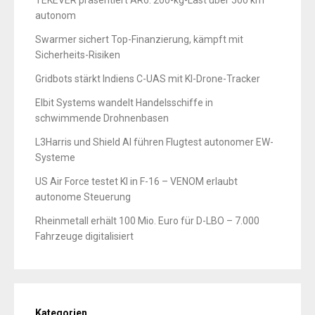
TEKEVER präsentiert AR6: 200-kg-Last über 500 km
autonom
Swarmer sichert Top-Finanzierung, kämpft mit
Sicherheits-Risiken
Gridbots stärkt Indiens C-UAS mit KI-Drone-Tracker
Elbit Systems wandelt Handelsschiffe in
schwimmende Drohnenbasen
L3Harris und Shield AI führen Flugtest autonomer EW-
Systeme
US Air Force testet KI in F-16 – VENOM erlaubt
autonome Steuerung
Rheinmetall erhält 100 Mio. Euro für D-LBO – 7.000
Fahrzeuge digitalisiert
Kategorien