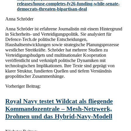
releases/house-completes-fy26-funding-while-senate-
democrats-threaten-bipartisan-deal
Anna Schröder
Anna Schröder ist erfahrene Journalistin mit einem Hintergrund
in Sicherheits- und Verteidigungspolitik. Sie analysiert für
Defence-Tech.de politische Entscheidungen,
Haushaltsentwicklungen sowie strategische Planungsprozesse
westlicher Streitkräfte. Schröder hat mehrere Studien zu
Verteidigungsbudgets und multinationaler Kooperation
veröffentlicht und verknüpft politische Dynamiken mit
technologischen Implikationen. Ihre Texte sind geprägt von
klarer Struktur, fundierten Quellen und tiefem Verständnis
geopolitischer Zusammenhänge.
Post
Vorheriger Beitrag:
navigation
Royal Navy testet Wildcat als fliegende
Kommandozentrale – Mesh-Netzwerk,
Drohnen und das Hybrid-Navy-Modell