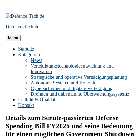
Skip
to
Defence-Tech.de
content
Menu
Starteite
Kategorien
News
Verteidigungstechnologieentwicklung und
Innovation
Strategische und operative Verteidigungsplanung
Autonome Systeme und Robotik
Cybersicherheit und digitale Verteidigung
Drohnen und unbemannte Überwachungssysteme
Leitbild & Qualität
Kontakt
Details zum Senate-passierten Defense
Spending Bill FY2026 und seine Bedeutung
für einen möglichen Government Shutdown