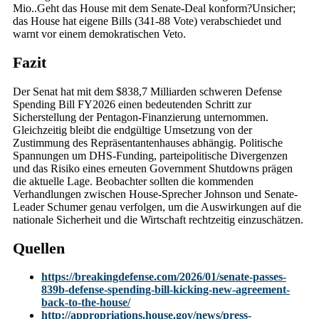
Mio..Geht das House mit dem Senate-Deal konform?Unsicher;
das House hat eigene Bills (341-88 Vote) verabschiedet und
warnt vor einem demokratischen Veto.
Fazit
Der Senat hat mit dem $838,7 Milliarden schweren Defense
Spending Bill FY2026 einen bedeutenden Schritt zur
Sicherstellung der Pentagon-Finanzierung unternommen.
Gleichzeitig bleibt die endgültige Umsetzung von der
Zustimmung des Repräsentantenhauses abhängig. Politische
Spannungen um DHS-Funding, parteipolitische Divergenzen
und das Risiko eines erneuten Government Shutdowns prägen
die aktuelle Lage. Beobachter sollten die kommenden
Verhandlungen zwischen House-Sprecher Johnson und Senate-
Leader Schumer genau verfolgen, um die Auswirkungen auf die
nationale Sicherheit und die Wirtschaft rechtzeitig einzuschätzen.
Quellen
https://breakingdefense.com/2026/01/senate-passes-
839b-defense-spending-bill-kicking-new-agreement-
back-to-the-house/
http://appropriations.house.gov/news/press-