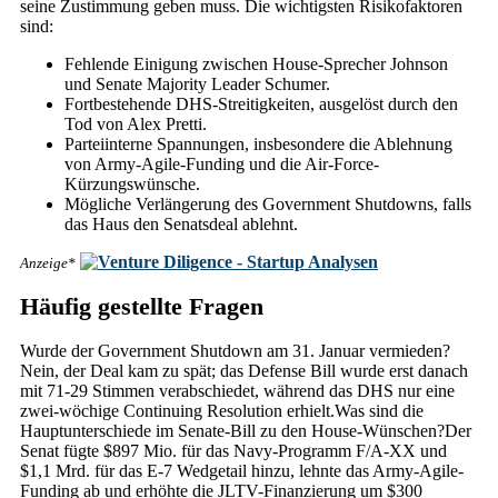
seine Zustimmung geben muss. Die wichtigsten Risikofaktoren
sind:
Fehlende Einigung zwischen House-Sprecher Johnson
und Senate Majority Leader Schumer.
Fortbestehende DHS-Streitigkeiten, ausgelöst durch den
Tod von Alex Pretti.
Parteiinterne Spannungen, insbesondere die Ablehnung
von Army-Agile-Funding und die Air-Force-
Kürzungswünsche.
Mögliche Verlängerung des Government Shutdowns, falls
das Haus den Senatsdeal ablehnt.
Anzeige*
Häufig gestellte Fragen
Wurde der Government Shutdown am 31. Januar vermieden?
Nein, der Deal kam zu spät; das Defense Bill wurde erst danach
mit 71-29 Stimmen verabschiedet, während das DHS nur eine
zwei-wöchige Continuing Resolution erhielt.Was sind die
Hauptunterschiede im Senate-Bill zu den House-Wünschen?Der
Senat fügte $897 Mio. für das Navy-Programm F/A-XX und
$1,1 Mrd. für das E-7 Wedgetail hinzu, lehnte das Army-Agile-
Funding ab und erhöhte die JLTV-Finanzierung um $300