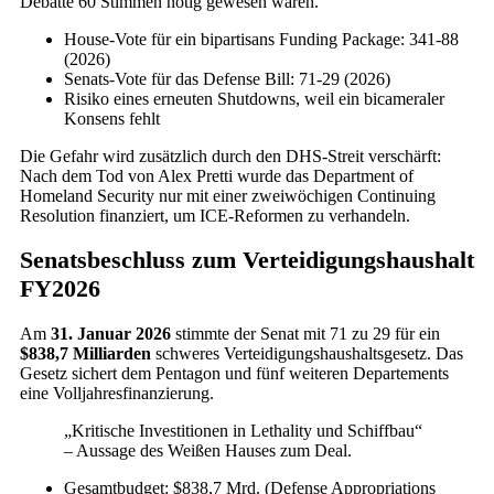
Debatte 60 Stimmen nötig gewesen wären.
House-Vote für ein bipartisans Funding Package: 341-88
(2026)
Senats-Vote für das Defense Bill: 71-29 (2026)
Risiko eines erneuten Shutdowns, weil ein bicameraler
Konsens fehlt
Die Gefahr wird zusätzlich durch den DHS-Streit verschärft:
Nach dem Tod von Alex Pretti wurde das Department of
Homeland Security nur mit einer zweiwöchigen Continuing
Resolution finanziert, um ICE-Reformen zu verhandeln.
Senatsbeschluss zum Verteidigungshaushalt
FY2026
Am
31. Januar 2026
stimmte der Senat mit 71 zu 29 für ein
$838,7 Milliarden
schweres Verteidigungshaushaltsgesetz. Das
Gesetz sichert dem Pentagon und fünf weiteren Departements
eine Volljahresfinanzierung.
„Kritische Investitionen in Lethality und Schiffbau“
– Aussage des Weißen Hauses zum Deal.
Gesamtbudget: $838,7 Mrd. (Defense Appropriations