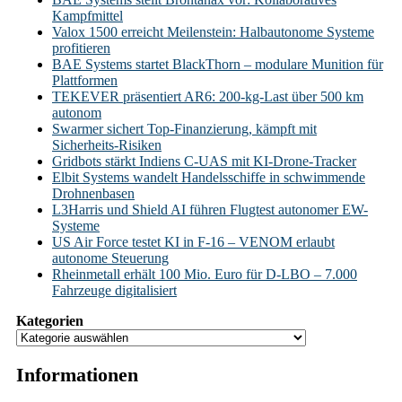
Kampfmittel
Valox 1500 erreicht Meilenstein: Halbautonome Systeme
profitieren
BAE Systems startet BlackThorn – modulare Munition für
Plattformen
TEKEVER präsentiert AR6: 200-kg-Last über 500 km
autonom
Swarmer sichert Top-Finanzierung, kämpft mit
Sicherheits-Risiken
Gridbots stärkt Indiens C-UAS mit KI-Drone-Tracker
Elbit Systems wandelt Handelsschiffe in schwimmende
Drohnenbasen
L3Harris und Shield AI führen Flugtest autonomer EW-
Systeme
US Air Force testet KI in F-16 – VENOM erlaubt
autonome Steuerung
Rheinmetall erhält 100 Mio. Euro für D-LBO – 7.000
Fahrzeuge digitalisiert
Kategorien
Informationen