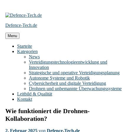
Skip
to
Defence-Tech.de
content
Menu
Starteite
Kategorien
News
Verteidigungstechnologieentwicklung und
Innovation
Strategische und operative Verteidigungsplanung
Autonome Systeme und Robotik
Cybersicherheit und digitale Verteidigung
Drohnen und unbemannte Überwachungssysteme
Leitbild & Qualität
Kontakt
Wie funktioniert die Drohnen-
Kollaboration?
2. Februar 2025
von
Defence-Tech.de