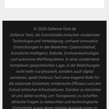
© 2026 Defence-Tech.de
Defence Tech, die Schnittstelle zwischen modernster
Technologie und Verteidigung, umfasst innovative
Entwicklungen in den Bereichen Cybersicherheit,
Künstliche Intelligenz, Robotik, Drohnentechnologie
und autonome Waffensysteme. In einer zunehmend
komplexen geopolitischen Lage, in der Bedrohungen
nicht mehr nur physisch, sondern auch digital
existieren, spielt Defence Tech eine tragend Rolle für
die nationale Sicherheit, militärische Effizienz und den
Schutz kritischer Infrastrukturen. Darüber zu berichten
ist uns daher wichtig, um Transparenz zu schaffen,
ethische Fragen zu beleuchten und technologische
Fortschritte sowie deren globale Auswirkungen zu