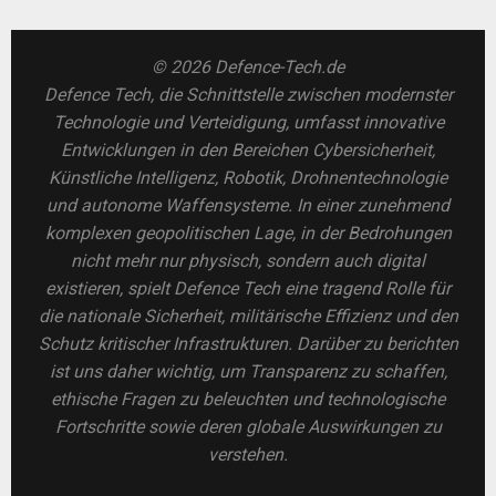
© 2026 Defence-Tech.de
Defence Tech, die Schnittstelle zwischen modernster
Technologie und Verteidigung, umfasst innovative
Entwicklungen in den Bereichen Cybersicherheit,
Künstliche Intelligenz, Robotik, Drohnentechnologie
und autonome Waffensysteme. In einer zunehmend
komplexen geopolitischen Lage, in der Bedrohungen
nicht mehr nur physisch, sondern auch digital
existieren, spielt Defence Tech eine tragend Rolle für
die nationale Sicherheit, militärische Effizienz und den
Schutz kritischer Infrastrukturen. Darüber zu berichten
ist uns daher wichtig, um Transparenz zu schaffen,
ethische Fragen zu beleuchten und technologische
Fortschritte sowie deren globale Auswirkungen zu
verstehen.