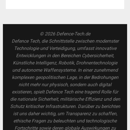
© 2026 Defence-Tech.de
Defence Tech, die Schnittstelle zwischen modernster
Technologie und Verteidigung, umfasst innovative
Entwicklungen in den Bereichen Cybersicherheit,
Künstliche Intelligenz, Robotik, Drohnentechnologie
und autonome Waffensysteme. In einer zunehmend
komplexen geopolitischen Lage, in der Bedrohungen
nicht mehr nur physisch, sondern auch digital
existieren, spielt Defence Tech eine tragend Rolle für
die nationale Sicherheit, militärische Effizienz und den
Schutz kritischer Infrastrukturen. Darüber zu berichten
ist uns daher wichtig, um Transparenz zu schaffen,
ethische Fragen zu beleuchten und technologische
Fortschritte sowie deren globale Auswirkungen zu