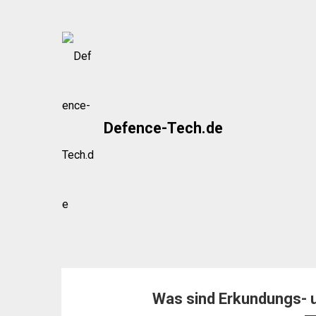
Skip
to
content
Defence-Tech.de
Was sind Erkundungs-