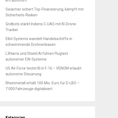
km autonom
Swarmer sichert Top-Finanzierung, kämpft mit
Sicherheits-Risiken
Gridbots stärkt Indiens C-UAS mit KI-Drone-
Tracker
Elbit Systems wandelt Handelsschiffe in
schwimmende Drohnenbasen
L3Harris und Shield AI führen Flugtest
autonomer EW-Systeme
US Air Force testet KI in F-16 – VENOM erlaubt
autonome Steuerung
Rheinmetall erhält 100 Mio. Euro für D-LBO –
7.000 Fahrzeuge digitalisiert
Kategorien