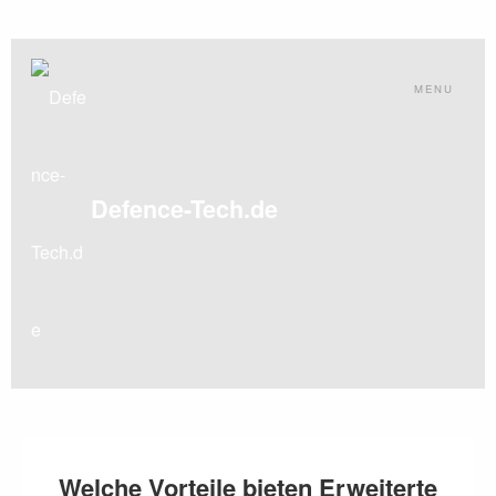
Skip
to
MENU
content
Defence-Tech.de
Welche Vorteile bieten Erweiterte