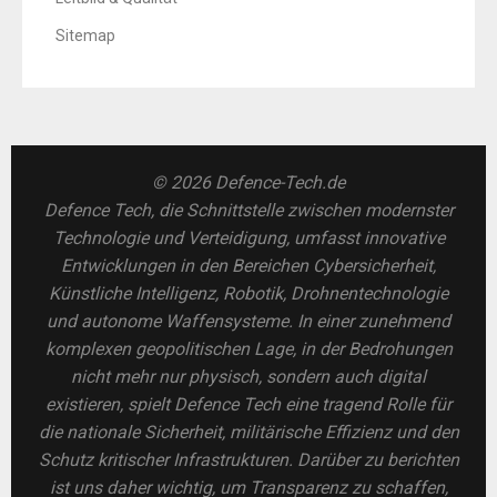
Sitemap
© 2026 Defence-Tech.de
Defence Tech, die Schnittstelle zwischen modernster
Technologie und Verteidigung, umfasst innovative
Entwicklungen in den Bereichen Cybersicherheit,
Künstliche Intelligenz, Robotik, Drohnentechnologie
und autonome Waffensysteme. In einer zunehmend
komplexen geopolitischen Lage, in der Bedrohungen
nicht mehr nur physisch, sondern auch digital
existieren, spielt Defence Tech eine tragend Rolle für
die nationale Sicherheit, militärische Effizienz und den
Schutz kritischer Infrastrukturen. Darüber zu berichten
ist uns daher wichtig, um Transparenz zu schaffen,