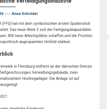
äische Verteidigungsindustrie
26
von
Anna Schröder
 (FFG) hat mit dem symbolischen ersten Spatenstich
tartet. Das neue Werk 3 soll die Fertigungskapazitäten
auen, 400 neue Arbeitsplätze schaffen und die Position
eopolitisch angespannten Umfeld stärken.
rblick
mwerk in Flensburg entfernt an der dänischen Grenze
in fünfgeschossiges Verwaltungsgebäude, zwei
omatisiertem Hochregallager. Die Anlage ist auf
 ausgelegt.
 2027
keine staatliche Förderung