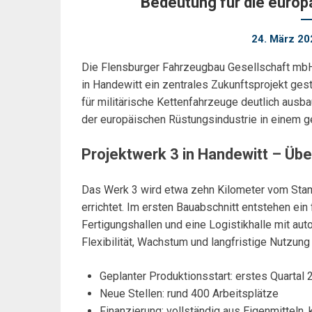
Bedeutung für die europ
24. März 20
Die Flensburger Fahrzeugbau Gesellschaft mbH
in Handewitt ein zentrales Zukunftsprojekt ges
für militärische Kettenfahrzeuge deutlich ausb
der europäischen Rüstungsindustrie in einem g
Projektwerk 3 in Handewitt – Übe
Das Werk 3 wird etwa zehn Kilometer vom Stam
errichtet. Im ersten Bauabschnitt entstehen e
Fertigungshallen und eine Logistikhalle mit aut
Flexibilität, Wachstum und langfristige Nutzung
Geplanter Produktionsstart: erstes Quartal
Neue Stellen: rund 400 Arbeitsplätze
Finanzierung: vollständig aus Eigenmitteln, 