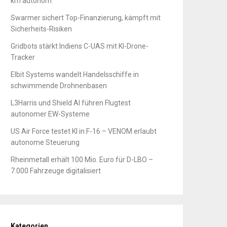
km autonom
Swarmer sichert Top-Finanzierung, kämpft mit
Sicherheits-Risiken
Gridbots stärkt Indiens C-UAS mit KI-Drone-
Tracker
Elbit Systems wandelt Handelsschiffe in
schwimmende Drohnenbasen
L3Harris und Shield AI führen Flugtest
autonomer EW-Systeme
US Air Force testet KI in F-16 – VENOM erlaubt
autonome Steuerung
Rheinmetall erhält 100 Mio. Euro für D-LBO –
7.000 Fahrzeuge digitalisiert
Kategorien