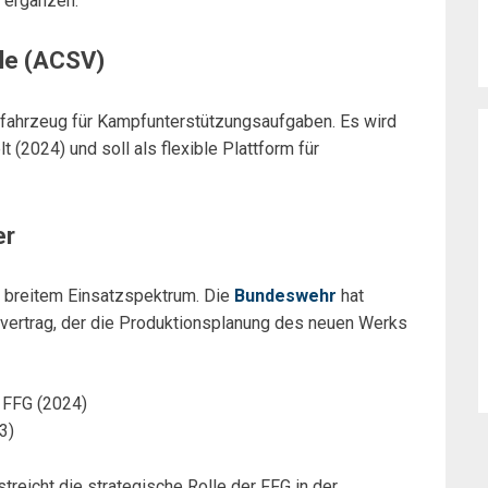
 ergänzen.
le (ACSV)
ahrzeug für Kampfunterstützungsaufgaben. Es wird
t (2024) und soll als flexible Plattform für
er
t breitem Einsatzspektrum. Die
Bundeswehr
hat
fervertrag, der die Produktionsplanung des neuen Werks
 FFG (2024)
3)
treicht die strategische Rolle der FFG in der