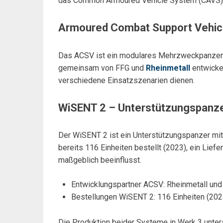
das Common Armoured Vehicle System (CAVS)
Armoured Combat Support Vehic
Das ACSV ist ein modulares Mehrzweckpanzerf
gemeinsam von FFG und
Rheinmetall
entwickel
verschiedene Einsatzszenarien dienen.
WiSENT 2 – Unterstützungspanz
Der WiSENT 2 ist ein Unterstützungspanzer mi
bereits 116 Einheiten bestellt (2023), ein Lie
maßgeblich beeinflusst.
Entwicklungspartner ACSV: Rheinmetall und
Bestellungen WiSENT 2: 116 Einheiten (202
Die Produktion beider Systeme in Werk 3 unters