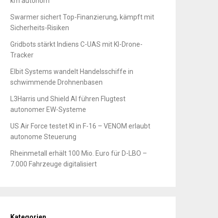
km autonom
Swarmer sichert Top-Finanzierung, kämpft mit
Sicherheits-Risiken
Gridbots stärkt Indiens C-UAS mit KI-Drone-
Tracker
Elbit Systems wandelt Handelsschiffe in
schwimmende Drohnenbasen
L3Harris und Shield AI führen Flugtest
autonomer EW-Systeme
US Air Force testet KI in F-16 – VENOM erlaubt
autonome Steuerung
Rheinmetall erhält 100 Mio. Euro für D-LBO –
7.000 Fahrzeuge digitalisiert
Kategorien