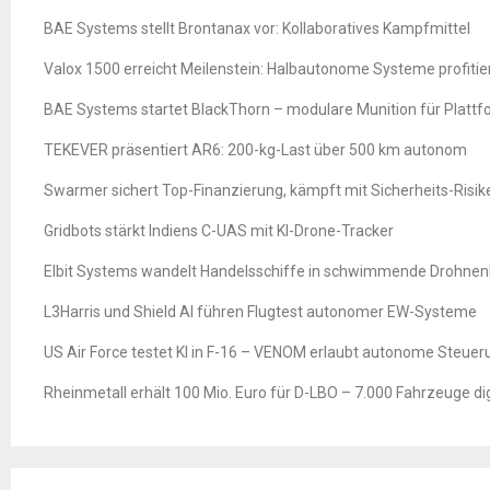
BAE Systems stellt Brontanax vor: Kollaboratives Kampfmittel
Valox 1500 erreicht Meilenstein: Halbautonome Systeme profitie
BAE Systems startet BlackThorn – modulare Munition für Platt
TEKEVER präsentiert AR6: 200-kg-Last über 500 km autonom
Swarmer sichert Top-Finanzierung, kämpft mit Sicherheits-Risik
Gridbots stärkt Indiens C-UAS mit KI-Drone-Tracker
Elbit Systems wandelt Handelsschiffe in schwimmende Drohne
L3Harris und Shield AI führen Flugtest autonomer EW-Systeme
US Air Force testet KI in F-16 – VENOM erlaubt autonome Steuer
Rheinmetall erhält 100 Mio. Euro für D-LBO – 7.000 Fahrzeuge digi