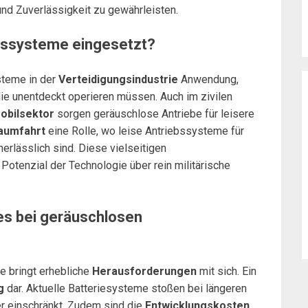
nd Zuverlässigkeit zu gewährleisten.
bssysteme eingesetzt?
steme in der
Verteidigungsindustrie
Anwendung,
die unentdeckt operieren müssen. Auch im zivilen
obilsektor
sorgen geräuschlose Antriebe für leisere
aumfahrt
eine Rolle, wo leise Antriebssysteme für
rlässlich sind. Diese vielseitigen
Potenzial der Technologie über rein militärische
es bei geräuschlosen
e bringt erhebliche
Herausforderungen
mit sich. Ein
g
dar. Aktuelle Batteriesysteme stoßen bei längeren
er einschränkt. Zudem sind die
Entwicklungskosten