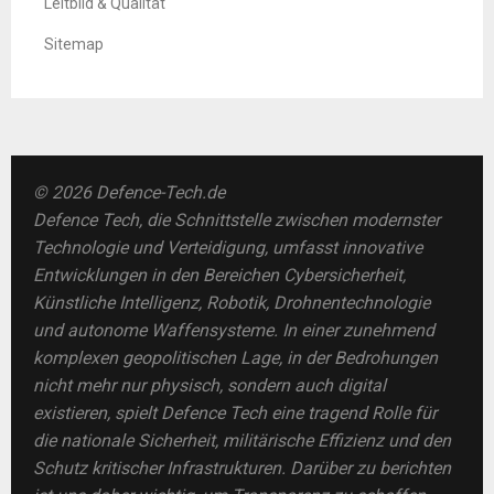
Leitbild & Qualität
Sitemap
© 2026 Defence-Tech.de
Defence Tech, die Schnittstelle zwischen modernster
Technologie und Verteidigung, umfasst innovative
Entwicklungen in den Bereichen Cybersicherheit,
Künstliche Intelligenz, Robotik, Drohnentechnologie
und autonome Waffensysteme. In einer zunehmend
komplexen geopolitischen Lage, in der Bedrohungen
nicht mehr nur physisch, sondern auch digital
existieren, spielt Defence Tech eine tragend Rolle für
die nationale Sicherheit, militärische Effizienz und den
Schutz kritischer Infrastrukturen. Darüber zu berichten