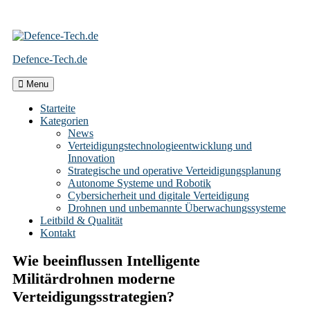
Skip
to
Defence-Tech.de
content
Menu
Starteite
Kategorien
News
Verteidigungstechnologieentwicklung und
Innovation
Strategische und operative Verteidigungsplanung
Autonome Systeme und Robotik
Cybersicherheit und digitale Verteidigung
Drohnen und unbemannte Überwachungssysteme
Leitbild & Qualität
Kontakt
Wie beeinflussen Intelligente
Militärdrohnen moderne
Verteidigungsstrategien?