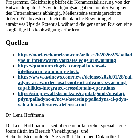
Programme. Gleichzeitig bleibt die Kommerzialisierung von der
Entwicklung der US-Verteidigungsausgaben und der Fähigkeit
des Unternehmens abhängig, Meilensteine termingerecht zu
liefern. Für Investoren bietet die aktuelle Bewertung ein
attraktives Upside-Potential, während die genannten Risiken eine
sorgfältige Risikoabwägung erfordern.
Quellen
https://marketchameleon.com/articles/b/2026/2/5/pallad
yne-ai-intelliswarm-validates-edge-ai-swarming
https://quantumzeitgeist.com/palladyne-ai-
intelliswarm-autonomy-stack/
https://www.asdnews.com/news/defense/2026/01/28/pall
adyne-ai-awarded-usaf-contract-advance-swarming-
capabilities-integrated-crossdomain-operations
https://simplywall.st/stocks/us/capital-goods/nasdaq-
pdyn/palladyne-ai/news/assessing-palladyne-ai-pdyn-
valuation-after-new-defense-cont
Dr. Lena Hoffmann
Dr. Lena Hoffmann ist seit über einem Jahrzehnt spezialisierte
Journalistin im Bereich Verteidigungs- und
Sicherheitstechnologie. Sie verfügt über einen Doktortitel in