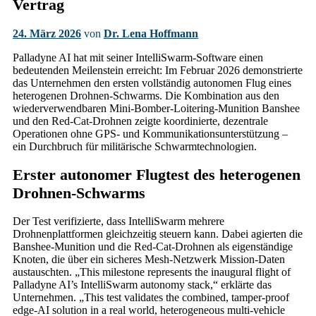
Vertrag
24. März 2026
von
Dr. Lena Hoffmann
Palladyne AI hat mit seiner IntelliSwarm-Software einen
bedeutenden Meilenstein erreicht: Im Februar 2026 demonstrierte
das Unternehmen den ersten vollständig autonomen Flug eines
heterogenen Drohnen-Schwarms. Die Kombination aus den
wiederverwendbaren Mini-Bomber-Loitering-Munition Banshee
und den Red-Cat-Drohnen zeigte koordinierte, dezentrale
Operationen ohne GPS- und Kommunikationsunterstützung –
ein Durchbruch für militärische Schwarmtechnologien.
Erster autonomer Flugtest des heterogenen
Drohnen-Schwarms
Der Test verifizierte, dass IntelliSwarm mehrere
Drohnenplattformen gleichzeitig steuern kann. Dabei agierten die
Banshee-Munition und die Red-Cat-Drohnen als eigenständige
Knoten, die über ein sicheres Mesh-Netzwerk Mission-Daten
austauschten. „This milestone represents the inaugural flight of
Palladyne AI’s IntelliSwarm autonomy stack,“ erklärte das
Unternehmen. „This test validates the combined, tamper-proof
edge-AI solution in a real world, heterogeneous multi-vehicle