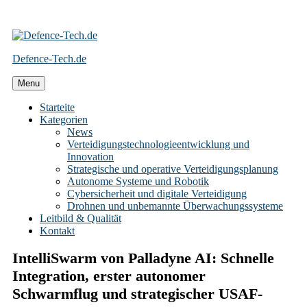
Skip
to
Defence-Tech.de
content
Menu
Starteite
Kategorien
News
Verteidigungstechnologieentwicklung und
Innovation
Strategische und operative Verteidigungsplanung
Autonome Systeme und Robotik
Cybersicherheit und digitale Verteidigung
Drohnen und unbemannte Überwachungssysteme
Leitbild & Qualität
Kontakt
IntelliSwarm von Palladyne AI: Schnelle
Integration, erster autonomer
Schwarmflug und strategischer USAF-