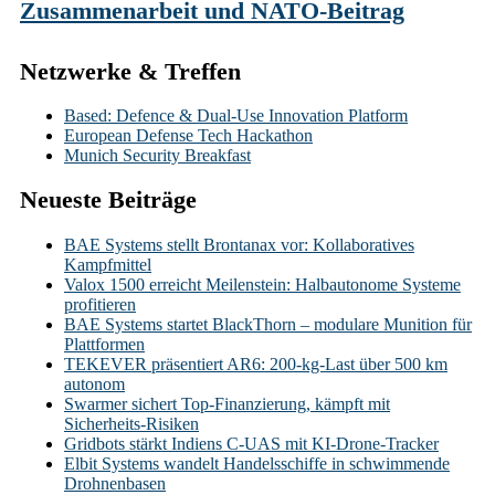
Zusammenarbeit und NATO-Beitrag
Netzwerke & Treffen
Based: Defence & Dual-Use Innovation Platform
European Defense Tech Hackathon
Munich Security Breakfast
Neueste Beiträge
BAE Systems stellt Brontanax vor: Kollaboratives
Kampfmittel
Valox 1500 erreicht Meilenstein: Halbautonome Systeme
profitieren
BAE Systems startet BlackThorn – modulare Munition für
Plattformen
TEKEVER präsentiert AR6: 200-kg-Last über 500 km
autonom
Swarmer sichert Top-Finanzierung, kämpft mit
Sicherheits-Risiken
Gridbots stärkt Indiens C-UAS mit KI-Drone-Tracker
Elbit Systems wandelt Handelsschiffe in schwimmende
Drohnenbasen