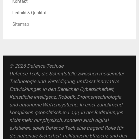
Kontakt
Leitbild & Qualität
Sitemap
© 2026 Defence-Tech.de
Defence Tech, die Schnittstelle zwischen modernster
Technologie und Verteidigung, umfasst innovative
Entwicklungen in den Bereichen Cybersicherheit,
Künstliche Intelligenz, Robotik, Drohnentechnologie
und autonome Waffensysteme. In einer zunehmend
komplexen geopolitischen Lage, in der Bedrohungen
nicht mehr nur physisch, sondern auch digital
existieren, spielt Defence Tech eine tragend Rolle für
die nationale Sicherheit, militärische Effizienz und den