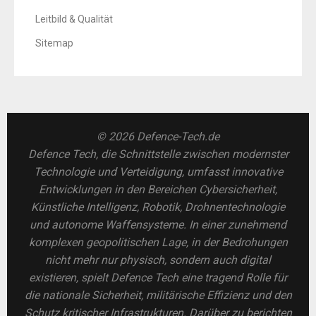
Leitbild & Qualität
Sitemap
© 2026 Defence-Tech.de
Defence Tech, die Schnittstelle zwischen modernster
Technologie und Verteidigung, umfasst innovative
Entwicklungen in den Bereichen Cybersicherheit,
Künstliche Intelligenz, Robotik, Drohnentechnologie
und autonome Waffensysteme. In einer zunehmend
komplexen geopolitischen Lage, in der Bedrohungen
nicht mehr nur physisch, sondern auch digital
existieren, spielt Defence Tech eine tragend Rolle für
die nationale Sicherheit, militärische Effizienz und den
Schutz kritischer Infrastrukturen. Darüber zu berichten