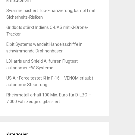
km autonom
Swarmer sichert Top-Finanzierung, kämpft mit
Sicherheits-Risiken
Gridbots stärkt Indiens C-UAS mit KI-Drone-
Tracker
Elbit Systems wandelt Handelsschiffe in
schwimmende Drohnenbasen
L3Harris und Shield AI führen Flugtest
autonomer EW-Systeme
US Air Force testet KI in F-16 – VENOM erlaubt
autonome Steuerung
Rheinmetall erhält 100 Mio. Euro für D-LBO –
7.000 Fahrzeuge digitalisiert
Kategorien