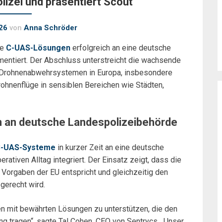
izei und präsentiert Scout
26
von
Anna Schröder
ne
C-UAS-Lösungen
erfolgreich an eine deutsche
mentiert. Der Abschluss unterstreicht die wachsende
n Drohnenabwehrsystemen in Europa, insbesondere
ohnenflüge in sensiblen Bereichen wie Städten,
n an deutsche Landespolizeibehörde
-UAS-Systeme
in kurzer Zeit an eine deutsche
tiven Alltag integriert. Der Einsatz zeigt, dass die
 Vorgaben der EU entspricht und gleichzeitig den
gerecht wird.
en mit bewährten Lösungen zu unterstützen, die den
ng tragen“, sagte Tal Cohen, CEO von Sentrycs. „Unser