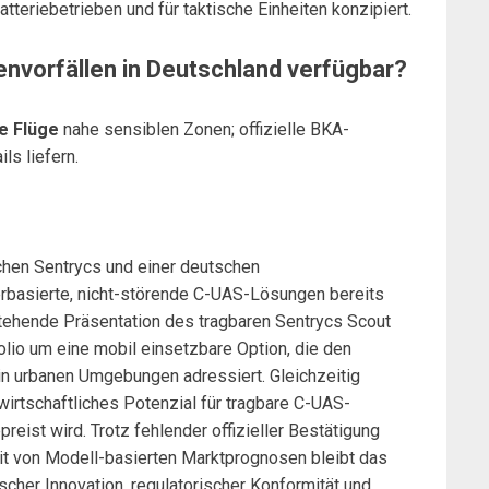
teriebetrieben und für taktische Einheiten konzipiert.
envorfällen in Deutschland verfügbar?
e Flüge
nahe sensiblen Zonen; offizielle BKA-
ls liefern.
chen Sentrycs und einer deutschen
rbasierte, nicht-störende C-UAS-Lösungen bereits
tehende Präsentation des tragbaren Sentrycs Scout
lio um eine mobil einsetzbare Option, die den
n urbanen Umgebungen adressiert. Gleichzeitig
irtschaftliches Potenzial für tragbare C-UAS-
reist wird. Trotz fehlender offizieller Bestätigung
it von Modell-basierten Marktprognosen bleibt das
scher Innovation, regulatorischer Konformität und