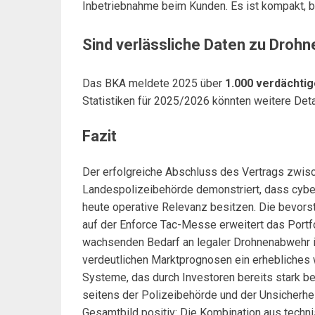
Inbetriebnahme beim Kunden. Es ist kompakt, bat
Sind verlässliche Daten zu Drohn
Das BKA meldete 2025 über
1.000 verdächtig
Statistiken für 2025/2026 könnten weitere Detai
Fazit
Der erfolgreiche Abschluss des Vertrags zwis
Landespolizeibehörde demonstriert, dass cybe
heute operative Relevanz besitzen. Die bevors
auf der Enforce Tac-Messe erweitert das Portfo
wachsenden Bedarf an legaler Drohnenabwehr i
verdeutlichen Marktprognosen ein erhebliches w
Systeme, das durch Investoren bereits stark bep
seitens der Polizeibehörde und der Unsicherhe
Gesamtbild positiv: Die Kombination aus techni