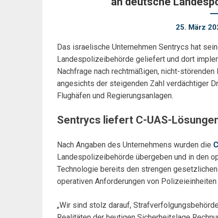
an deutsche Landespol
25. März 20
Das israelische Unternehmen Sentrycs hat sei
Landespolizeibehörde geliefert und dort imple
Nachfrage nach rechtmäßigen, nicht-störende
angesichts der steigenden Zahl verdächtiger Dr
Flughäfen und Regierungsanlagen.
Sentrycs liefert C-UAS-Lösunge
Nach Angaben des Unternehmens wurden die
C
Landespolizeibehörde übergeben und in den opera
Technologie bereits den strengen gesetzlichen
operativen Anforderungen von Polizeieinheiten 
„Wir sind stolz darauf, Strafverfolgungsbehörd
Realitäten der heutigen Sicherheitslage Rechnu