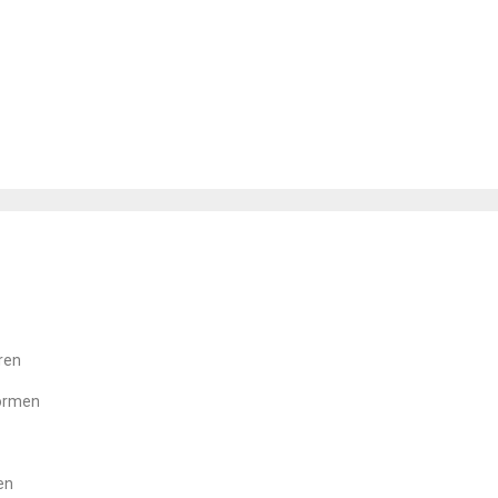
ren
formen
en