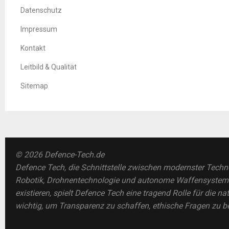
Datenschutz
Impressum
Kontakt
Leitbild & Qualität
Sitemap
© 2026 Defence-Tech.de
Defence Tech, die Schnittstelle zwischen modernster Techno
Robotik, Drohnentechnologie und autonome Waffensysteme. 
existieren, spielt Defence Tech eine tragend Rolle für die na
wichtig, um Transparenz zu schaffen, ethische Fragen zu b