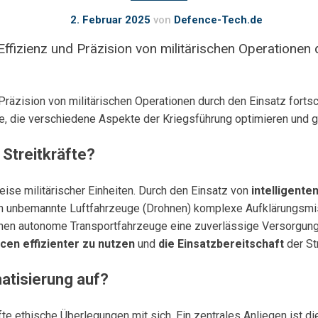
2. Februar 2025
von
Defence-Tech.de
Effizienz und Präzision von militärischen Operationen 
 Präzision von militärischen Operationen durch den Einsatz for
e, die verschiedene Aspekte der Kriegsführung optimieren und g
Streitkräfte?
eise militärischer Einheiten. Durch den Einsatz von
intelligent
n unbemannte Luftfahrzeuge (Drohnen) komplexe Aufklärungsmi
chen autonome Transportfahrzeuge eine zuverlässige Versorgung 
cen effizienter zu nutzen
und
die Einsatzbereitschaft
der St
atisierung auf?
te ethische Überlegungen mit sich. Ein zentrales Anliegen ist d