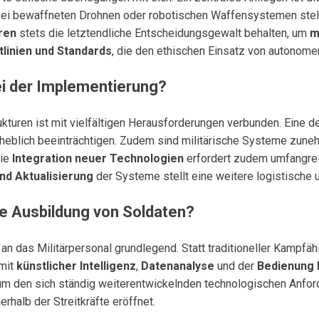
 bewaffneten Drohnen oder robotischen Waffensystemen stellt 
ren
stets die letztendliche Entscheidungsgewalt behalten, um
m
tlinien und Standards
, die den ethischen Einsatz von autonom
i der Implementierung?
ukturen ist mit vielfältigen Herausforderungen verbunden. Eine d
 erheblich beeinträchtigen. Zudem sind militärische Systeme zun
Die
Integration neuer Technologien
erfordert zudem umfangrei
nd Aktualisierung
der Systeme stellt eine weitere logistische u
ie Ausbildung von Soldaten?
n das Militärpersonal grundlegend. Statt traditioneller Kampfähi
 mit
künstlicher Intelligenz
,
Datenanalyse
und der
Bedienung
 um den sich ständig weiterentwickelnden technologischen Anfor
erhalb der Streitkräfte eröffnet.