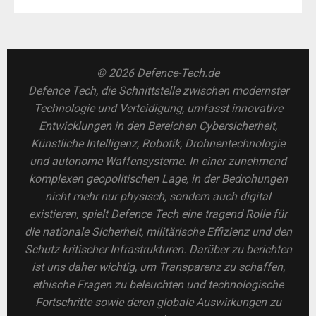
© 2026 Defence-Tech.de
Defence Tech, die Schnittstelle zwischen modernster
Technologie und Verteidigung, umfasst innovative
Entwicklungen in den Bereichen Cybersicherheit,
Künstliche Intelligenz, Robotik, Drohnentechnologie
und autonome Waffensysteme. In einer zunehmend
komplexen geopolitischen Lage, in der Bedrohungen
nicht mehr nur physisch, sondern auch digital
existieren, spielt Defence Tech eine tragend Rolle für
die nationale Sicherheit, militärische Effizienz und den
Schutz kritischer Infrastrukturen. Darüber zu berichten
ist uns daher wichtig, um Transparenz zu schaffen,
ethische Fragen zu beleuchten und technologische
Fortschritte sowie deren globale Auswirkungen zu