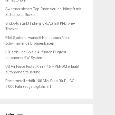
km autonom
Swarmer sichert Top-Finanzierung, kämpft mit
Sicherheits-Risiken
Gridbots stärkt Indiens C-UAS mit KI-Drone-
Tracker
Elbit Systems wandelt Handelsschiffe in
schwimmende Drohnenbasen
L3Harris und Shield AI führen Flugtest
autonomer EW-Systeme
US Air Force testet KI in F-16 – VENOM erlaubt
autonome Steuerung
Rheinmetall erhält 100 Mio. Euro für D-LBO –
7.000 Fahrzeuge digitalisiert
Kategorien