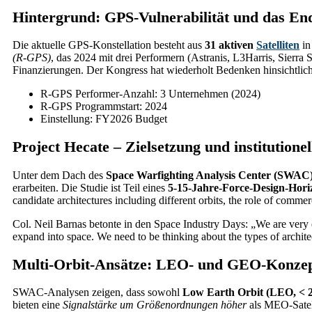
Hintergrund: GPS-Vulnerabilität und das 
Die aktuelle GPS-Konstellation besteht aus
31 aktiven
Satelliten
in
(R-GPS)
, das 2024 mit drei Performern (Astranis, L3Harris, Sierra 
Finanzierungen. Der Kongress hat wiederholt Bedenken hinsichtli
R-GPS Performer-Anzahl: 3 Unternehmen (2024)
R-GPS Programmstart: 2024
Einstellung: FY2026 Budget
Project Hecate – Zielsetzung und institution
Unter dem Dach des
Space Warfighting Analysis Center (SWAC
erarbeiten. Die Studie ist Teil eines
5-15-Jahre-Force-Design-Hori
candidate architectures including different orbits, the role of com
Col. Neil Barnas betonte in den Space Industry Days: „We are very e
expand into space. We need to be thinking about the types of architec
Multi-Orbit-Ansätze: LEO- und GEO-Konze
SWAC-Analysen zeigen, dass sowohl
Low Earth Orbit (LEO, < 
bieten eine
Signalstärke um Größenordnungen höher
als MEO-Satell