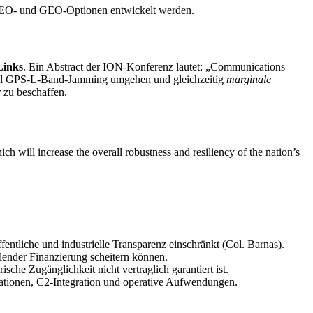
e LEO- und GEO-Optionen entwickelt werden.
Links
. Ein Abstract der ION-Konferenz lautet: „Communications
m soll GPS-L-Band-Jamming umgehen und gleichzeitig
marginale
 zu beschaffen.
h will increase the overall robustness and resiliency of the nation’s
fentliche und industrielle Transparenz einschränkt (Col. Barnas).
lender Finanzierung scheitern können.
che Zugänglichkeit nicht vertraglich garantiert ist.
ationen, C2-Integration und operative Aufwendungen.