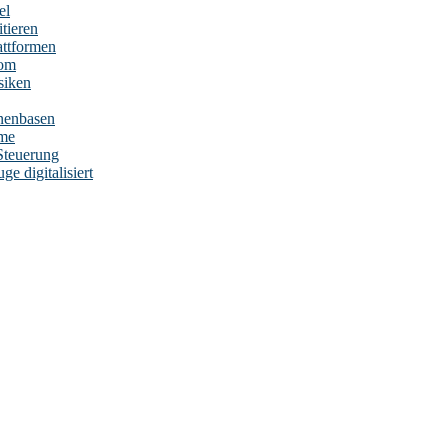
el
tieren
attformen
nom
siken
nenbasen
eme
Steuerung
e digitalisiert