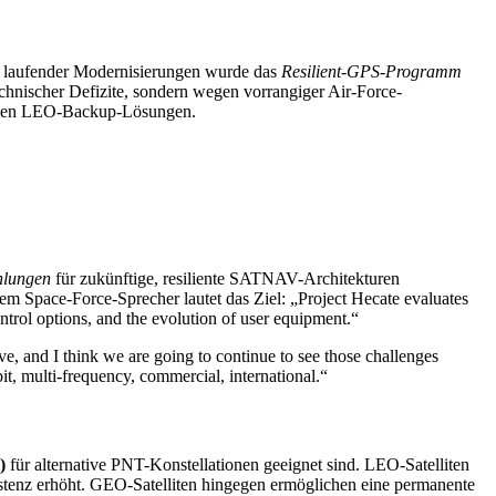
z laufender Modernisierungen wurde das
Resilient-GPS-Programm
echnischer Defizite, sondern wegen vorrangiger Air-Force-
iellen LEO-Backup-Lösungen.
hlungen
für zukünftige, resiliente SATNAV-Architekturen
em Space-Force-Sprecher lautet das Ziel: „Project Hecate evaluates
trol options, and the evolution of user equipment.“
e, and I think we are going to continue to see those challenges
it, multi-frequency, commercial, international.“
)
für alternative PNT-Konstellationen geeignet sind. LEO-Satelliten
stenz erhöht. GEO-Satelliten hingegen ermöglichen eine permanente