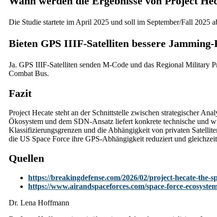
Wann werden die Ergebnisse von Project Hec
Die Studie startete im April 2025 und soll im September/Fall 2025 ab
Bieten GPS IIIF-Satelliten bessere Jamming-
Ja. GPS IIIF-Satelliten senden M-Code und das Regional Military
Combat Bus.
Fazit
Project Hecate steht an der Schnittstelle zwischen strategischer
Ökosystem und dem SDN-Ansatz liefert konkrete technische und wirts
Klassifizierungsgrenzen und die Abhängigkeit von privaten Satelli
die US Space Force ihre GPS-Abhängigkeit reduziert und gleichzeiti
Quellen
https://breakingdefense.com/2026/02/project-hecate-the-sp
https://www.airandspaceforces.com/space-force-ecosystem-
Dr. Lena Hoffmann