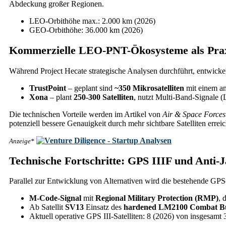
Abdeckung großer Regionen.
LEO-Orbithöhe max.: 2.000 km (2026)
GEO-Orbithöhe: 36.000 km (2026)
Kommerzielle LEO-PNT-Ökosysteme als Praxi
Während Project Hecate strategische Analysen durchführt, entwick
TrustPoint
– geplant sind
~350 Mikrosatelliten
mit einem an
Xona
– plant
250-300 Satelliten
, nutzt Multi-Band-Signale 
Die technischen Vorteile werden im Artikel von
Air & Space Force
potenziell bessere Genauigkeit durch mehr sichtbare Satelliten erreic
Anzeige*
Technische Fortschritte: GPS IIIF und Anti
Parallel zur Entwicklung von Alternativen wird die bestehende G
M-Code-Signal
mit
Regional Military Protection (RMP)
, 
Ab Satellit
SV13
Einsatz des
hardened LM2100 Combat B
Aktuell operative GPS III-Satelliten: 8 (2026) von insgesamt 