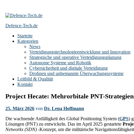
Skip
to
Defence-Tech.de
content
Starteite
Kategorien
News
Verteidigungstechnologieentwicklung und Innovation
Strategische und operative Verteidigungsplanung
Autonome Systeme und Robotik
Cybersicherheit und digitale Verteidigung
Drohnen und unbemannte Überwachungssysteme
Leitbild & Qualität
Kontakt
Project Hecate: Mehrorbitale PNT-Strategien
25. März 2026
von
Dr. Lena Hoffmann
Die wachsende Anfälligkeit des Global Positioning System (
GPS
) 
Lösungen (PNT) zu entwickeln. Das im April 2025 gestartete
Proje
Networks (SDN)
-Konzept, um die militärische Navigationsfähigkeit