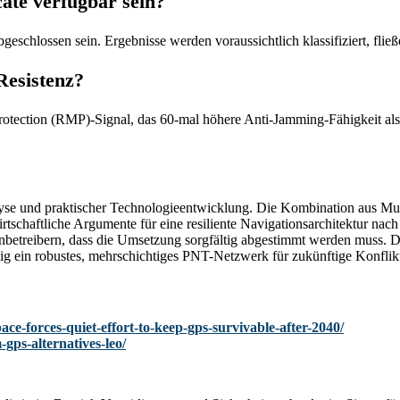
ate verfügbar sein?
geschlossen sein. Ergebnisse werden voraussichtlich klassifiziert, fli
Resistenz?
 Protection (RMP)-Signal, das 60-mal höhere Anti-Jamming-Fähigkeit 
 Analyse und praktischer Technologieentwicklung. Die Kombination au
chaftliche Argumente für eine resiliente Navigationsarchitektur nach 
tenbetreibern, dass die Umsetzung sorgfältig abgestimmt werden muss. 
g ein robustes, mehrschichtiges PNT-Netzwerk für zukünftige Konflikte
ace-forces-quiet-effort-to-keep-gps-survivable-after-2040/
gps-alternatives-leo/