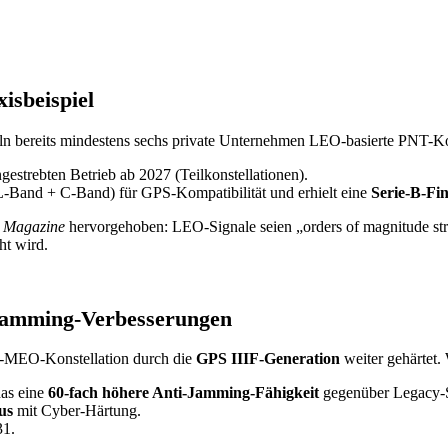
sbeispiel
eln bereits mindestens sechs private Unternehmen LEO-basierte PNT-Ko
gestrebten Betrieb ab 2027 (Teilkonstellationen).
(L-Band + C-Band) für GPS-Kompatibilität und erhielt eine
Serie-B-Fi
s Magazine
hervorgehoben: LEO-Signale seien „orders of magnitude str
ht wird.
-Jamming-Verbesserungen
PS-MEO-Konstellation durch die
GPS IIIF-Generation
weiter gehärtet.
das eine
60-fach höhere Anti-Jamming-Fähigkeit
gegenüber Legacy-Sa
us
mit Cyber-Härtung.
31.