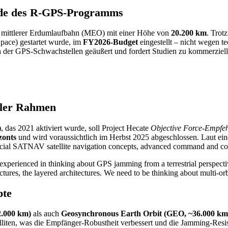
Ende des R-GPS-Programms
 mittlerer Erdumlaufbahn (MEO) mit einer Höhe von
20.200 km
. Trot
Space) gestartet wurde, im
FY2026-Budget
eingestellt – nicht wegen t
ch der GPS-Schwachstellen geäußert und fordert Studien zu kommerz
eller Rahmen
)
, das 2021 aktiviert wurde, soll Project Hecate
Objective Force-Empfe
zonts
und wird voraussichtlich im Herbst 2025 abgeschlossen. Laut ein
mercial SATNAV satellite navigation concepts, advanced command and con
xperienced in thinking about GPS jamming from a terrestrial perspectiv
tures, the layered architectures. We need to be thinking about multi-orb
pte
2.000 km)
als auch
Geosynchronous Earth Orbit (GEO, ~36.000 km
iten, was die Empfänger-Robustheit verbessert und die Jamming-Resi