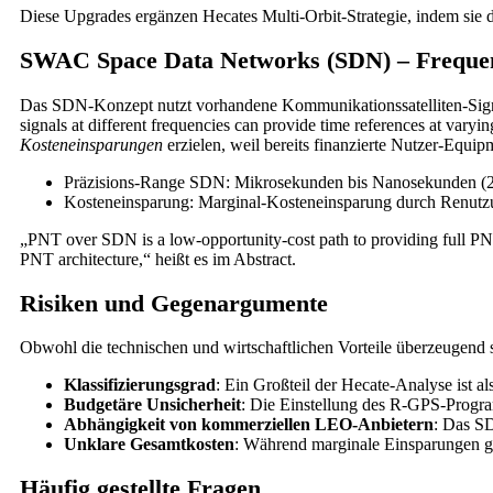
Diese Upgrades ergänzen Hecates Multi-Orbit-Strategie, indem si
SWAC Space Data Networks (SDN) – Frequenz
Das SDN-Konzept nutzt vorhandene Kommunikationssatelliten-Sig
signals at different frequencies can provide time references at v
Kosteneinsparungen
erzielen, weil bereits finanzierte Nutzer-Equ
Präzisions-Range SDN: Mikrosekunden bis Nanosekunden (
Kosteneinsparung: Marginal-Kosteneinsparung durch Renutzu
„PNT over SDN is a low-opportunity-cost path to providing full PNT c
PNT architecture,“ heißt es im Abstract.
Risiken und Gegenargumente
Obwohl die technischen und wirtschaftlichen Vorteile überzeugend s
Klassifizierungsgrad
: Ein Großteil der Hecate-Analyse ist a
Budgetäre Unsicherheit
: Die Einstellung des R-GPS-Program
Abhängigkeit von kommerziellen LEO-Anbietern
: Das SD
Unklare Gesamtkosten
: Während marginale Einsparungen ge
Häufig gestellte Fragen