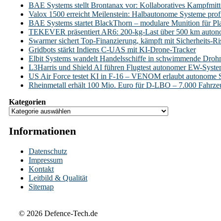
BAE Systems stellt Brontanax vor: Kollaboratives Kampfmitt
Valox 1500 erreicht Meilenstein: Halbautonome Systeme profi
BAE Systems startet BlackThorn – modulare Munition für Pl
TEKEVER präsentiert AR6: 200-kg-Last über 500 km auto
Swarmer sichert Top-Finanzierung, kämpft mit Sicherheits-Ri
Gridbots stärkt Indiens C-UAS mit KI-Drone-Tracker
Elbit Systems wandelt Handelsschiffe in schwimmende Droh
L3Harris und Shield AI führen Flugtest autonomer EW-Syst
US Air Force testet KI in F-16 – VENOM erlaubt autonome 
Rheinmetall erhält 100 Mio. Euro für D-LBO – 7.000 Fahrzeug
Kategorien
Informationen
Datenschutz
Impressum
Kontakt
Leitbild & Qualität
Sitemap
© 2026 Defence-Tech.de