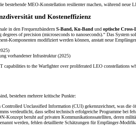
e die bestehende MEO-Konstellation resilienter machen, während neu
diversität und Kosteneffizienz
nale in den Frequenzbändern
S-Band, Ku-Band
und
optische Cross-
arying degrees of precision (microseconds to nanoseconds).“ Das Syste
ipment-Komponenten modifiziert werden können, anstatt neue Empfänger
2025)
ng vorhandener Infrastruktur (2025)
apabilities to the Warfighter over proliferated LEO constellations whic
ind, bestehen mehrere kritische Punkte:
ls Controlled Unclassified Information (CUI) gekennzeichnet, was die öf
ms verdeutlicht, dass selbst technisch erfolgreiche Programme bei feh
N-Konzept beruht auf privaten Kommunikationssatelliten, deren militäris
nannt werden, fehlen detaillierte Schätzungen für Empfänger-Modifik