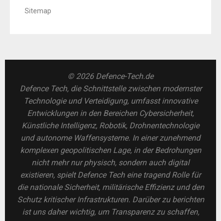
Sitemap
© 2026 Defence-Tech.de
Defence Tech, die Schnittstelle zwischen modernster
Technologie und Verteidigung, umfasst innovative
Entwicklungen in den Bereichen Cybersicherheit,
Künstliche Intelligenz, Robotik, Drohnentechnologie
und autonome Waffensysteme. In einer zunehmend
komplexen geopolitischen Lage, in der Bedrohungen
nicht mehr nur physisch, sondern auch digital
existieren, spielt Defence Tech eine tragend Rolle für
die nationale Sicherheit, militärische Effizienz und den
Schutz kritischer Infrastrukturen. Darüber zu berichten
ist uns daher wichtig, um Transparenz zu schaffen,