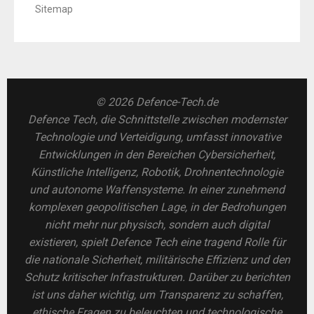
Sitemap
© 2026 Defence-Tech.de
Defence Tech, die Schnittstelle zwischen modernster
Technologie und Verteidigung, umfasst innovative
Entwicklungen in den Bereichen Cybersicherheit,
Künstliche Intelligenz, Robotik, Drohnentechnologie
und autonome Waffensysteme. In einer zunehmend
komplexen geopolitischen Lage, in der Bedrohungen
nicht mehr nur physisch, sondern auch digital
existieren, spielt Defence Tech eine tragend Rolle für
die nationale Sicherheit, militärische Effizienz und den
Schutz kritischer Infrastrukturen. Darüber zu berichten
ist uns daher wichtig, um Transparenz zu schaffen,
ethische Fragen zu beleuchten und technologische