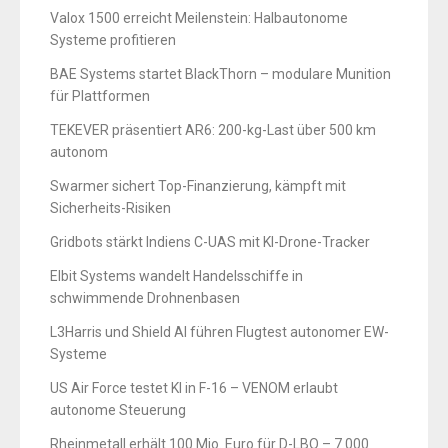
Valox 1500 erreicht Meilenstein: Halbautonome
Systeme profitieren
BAE Systems startet BlackThorn – modulare Munition
für Plattformen
TEKEVER präsentiert AR6: 200-kg-Last über 500 km
autonom
Swarmer sichert Top-Finanzierung, kämpft mit
Sicherheits-Risiken
Gridbots stärkt Indiens C-UAS mit KI-Drone-Tracker
Elbit Systems wandelt Handelsschiffe in
schwimmende Drohnenbasen
L3Harris und Shield AI führen Flugtest autonomer EW-
Systeme
US Air Force testet KI in F-16 – VENOM erlaubt
autonome Steuerung
Rheinmetall erhält 100 Mio. Euro für D-LBO – 7.000