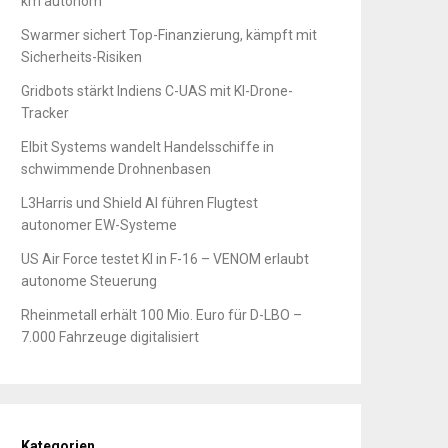
km autonom
Swarmer sichert Top-Finanzierung, kämpft mit
Sicherheits-Risiken
Gridbots stärkt Indiens C-UAS mit KI-Drone-
Tracker
Elbit Systems wandelt Handelsschiffe in
schwimmende Drohnenbasen
L3Harris und Shield AI führen Flugtest
autonomer EW-Systeme
US Air Force testet KI in F-16 – VENOM erlaubt
autonome Steuerung
Rheinmetall erhält 100 Mio. Euro für D-LBO –
7.000 Fahrzeuge digitalisiert
Kategorien