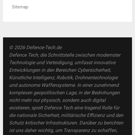
Sitemap
© 2026 Defence-Tech.de
Defence Tech, die Schnittstelle zwischen modernster
Technologie und Verteidigung, umfasst innovative
Entwicklungen in den Bereichen Cybersicherheit,
Künstliche Intelligenz, Robotik, Drohnentechnologie
und autonome Waffensysteme. In einer zunehmend
komplexen geopolitischen Lage, in der Bedrohungen
nicht mehr nur physisch, sondern auch digital
existieren, spielt Defence Tech eine tragend Rolle für
die nationale Sicherheit, militärische Effizienz und den
Schutz kritischer Infrastrukturen. Darüber zu berichten
ist uns daher wichtig, um Transparenz zu schaffen,