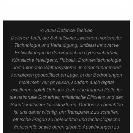
© 2026 Defence-Tech.de
Defence Tech, die Schnittstelle zwischen modernster
Technologie und Verteidigung, umfasst innovative
Entwicklungen in den Bereichen Cybersicherheit,
Künstliche Intelligenz, Robotik, Drohnentechnologie
und autonome Waffensysteme. In einer zunehmend
komplexen geopolitischen Lage, in der Bedrohungen
nicht mehr nur physisch, sondern auch digital
existieren, spielt Defence Tech eine tragend Rolle für
die nationale Sicherheit, militärische Effizienz und den
Schutz kritischer Infrastrukturen. Darüber zu berichten
ist uns daher wichtig, um Transparenz zu schaffen,
ethische Fragen zu beleuchten und technologische
Fortschritte sowie deren globale Auswirkungen zu