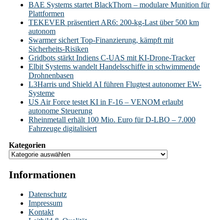
BAE Systems startet BlackThorn – modulare Munition für
Plattformen
TEKEVER präsentiert AR6: 200-kg-Last über 500 km
autonom
Swarmer sichert Top-Finanzierung, kämpft mit
Sicherheits-Risiken
Gridbots stärkt Indiens C-UAS mit KI-Drone-Tracker
Elbit Systems wandelt Handelsschiffe in schwimmende
Drohnenbasen
L3Harris und Shield AI führen Flugtest autonomer EW-
Systeme
US Air Force testet KI in F-16 – VENOM erlaubt
autonome Steuerung
Rheinmetall erhält 100 Mio. Euro für D-LBO – 7.000
Fahrzeuge digitalisiert
Kategorien
Informationen
Datenschutz
Impressum
Kontakt