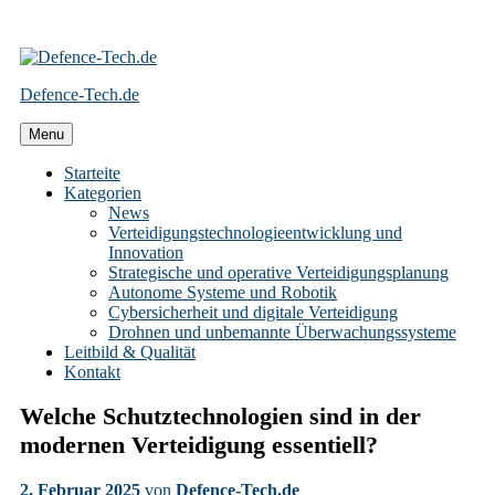
Skip
to
Defence-Tech.de
content
Menu
Starteite
Kategorien
News
Verteidigungstechnologieentwicklung und
Innovation
Strategische und operative Verteidigungsplanung
Autonome Systeme und Robotik
Cybersicherheit und digitale Verteidigung
Drohnen und unbemannte Überwachungssysteme
Leitbild & Qualität
Kontakt
Welche Schutztechnologien sind in der
modernen Verteidigung essentiell?
2. Februar 2025
von
Defence-Tech.de