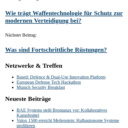
navigation
Wie trägt Waffentechnologie für Schutz zur
modernen Verteidigung bei?
Nächster Beitrag:
Was sind Fortschrittliche Rüstungen?
Netzwerke & Treffen
Based: Defence & Dual-Use Innovation Platform
European Defense Tech Hackathon
Munich Security Breakfast
Neueste Beiträge
BAE Systems stellt Brontanax vor: Kollaboratives
Kampfmittel
Valox 1500 erreicht Meilenstein: Halbautonome Systeme
profitieren