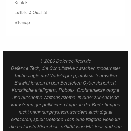
Kontakt
Leitbild & Qualität
Sitemap
© 2026 Defence-Tech.de
Defence Tech, die Schnittstelle zwischen modernster
Technologie und Verteidigung, umfasst innovative
Entwicklungen in den Bereichen Cybersicherheit,
Künstliche Intelligenz, Robotik, Drohnentechnologie
und autonome Waffensysteme. In einer zunehmend
komplexen geopolitischen Lage, in der Bedrohungen
nicht mehr nur physisch, sondern auch digital
existieren, spielt Defence Tech eine tragend Rolle für
die nationale Sicherheit, militärische Effizienz und den