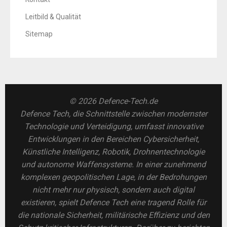
Leitbild & Qualität
Sitemap
© 2026 Defence-Tech.de
Defence Tech, die Schnittstelle zwischen modernster
Technologie und Verteidigung, umfasst innovative
Entwicklungen in den Bereichen Cybersicherheit,
Künstliche Intelligenz, Robotik, Drohnentechnologie
und autonome Waffensysteme. In einer zunehmend
komplexen geopolitischen Lage, in der Bedrohungen
nicht mehr nur physisch, sondern auch digital
existieren, spielt Defence Tech eine tragend Rolle für
die nationale Sicherheit, militärische Effizienz und den