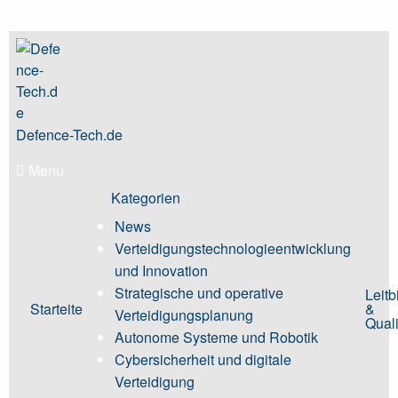
Skip
to
content
Defence-Tech.de
Menu
Kategorien
News
Verteidigungstechnologieentwicklung
und Innovation
Strategische und operative
Leitb
Starteite
&
Verteidigungsplanung
Quali
Autonome Systeme und Robotik
Cybersicherheit und digitale
Verteidigung