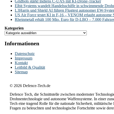
Gridbots stärkt Indiens C-UAS mit KI-Drone-Tracker
Elbit Systems wandelt Handelsschiffe in schwimmende Droh
L3Harris und Shield AI führen Flugtest autonomer EW-Syst
US Air Force testet KI in F-16 – VENOM erlaubt autonome 
Rheinmetall erhält 100 Mio. Euro für D-LBO – 7.000 Fahrzeug
Kategorien
Informationen
Datenschutz
Impressum
Kontakt
Leitbild & Qualität
Sitemap
© 2026 Defence-Tech.de
Defence Tech, die Schnittstelle zwischen modernster Technologie
Drohnentechnologie und autonome Waffensysteme. In einer zuneh
Tech eine tragend Rolle für die nationale Sicherheit, militärisch
Fragen zu beleuchten und technologische Fortschritte sowie der