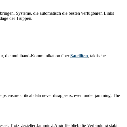
ringen. Systeme, die automatisch die besten verfügbaren Links
slage der Truppen.
tur, die multiband-Kommunikation über
Satelliten
, taktische
ps ensure critical data never disappears, even under jamming. The
tet. Trotz gezielter Jamming-Angriffe blieb die Verbindung stabil.