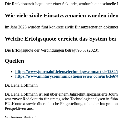
Die Reaktionszeit liegt unter einer Sekunde, wodurch eine schnelle
Wie viele zivile Einsatzszenarien wurden ident
Im Jahr 2023 wurden fünf konkrete zivile Einsatzszenarien dokumen
Welche Erfolgsquote erreicht das System be
Die Erfolgsquote der Verbindungen beträgt 95 % (2023).
Quellen
https://www.journalofdefensetechnology.com/article12345
https://www.militarycommunicationsreview.com/article67
Dr. Lena Hoffmann
Dr. Lena Hoffmann ist seit über einem Jahrzehnt spezialisierte Journ
war zuvor Redakteurin für strategische Technologieanalysen in fü
EU-Kontext sowie über ethische Fragestellungen bei der Integration 
Perspektiven aus.
Post
Vorheriger Beitrag: