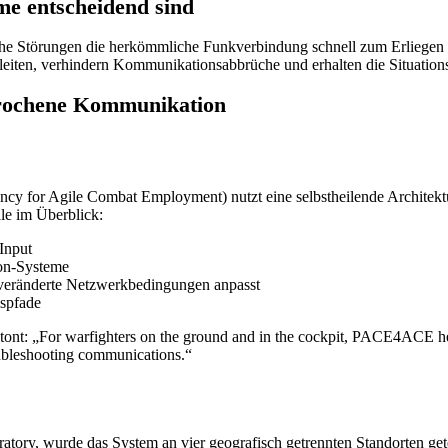
e entscheidend sind
che Störungen die herkömmliche Funkverbindung schnell zum Erliegen b
iten, verhindern Kommunikationsabbrüche und erhalten die Situation
rochene Kommunikation
y for Agile Combat Employment) nutzt eine selbstheilende Architek
le im Überblick:
Input
ion-Systeme
n veränderte Netzwerkbedingungen anpasst
spfade
nt: „For warfighters on the ground and in the cockpit, PACE4ACE hel
oubleshooting communications.“
tory, wurde das System an vier geografisch getrennten Standorten getes