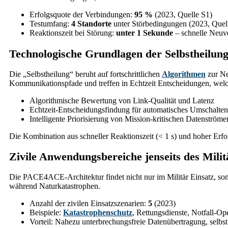
Erfolgsquote der Verbindungen:
95 %
(2023, Quelle S1)
Testumfang:
4 Standorte
unter Störbedingungen (2023, Quel
Reaktionszeit bei Störung:
unter 1 Sekunde
– schnelle Neuv
Technologische Grundlagen der Selbstheilun
Die „Selbstheilung“ beruht auf fortschrittlichen
Algorithmen
zur Ne
Kommunikationspfade und treffen in Echtzeit Entscheidungen, welche
Algorithmische Bewertung von Link-Qualität und Latenz
Echtzeit-Entscheidungsfindung für automatisches Umschalten
Intelligente Priorisierung von Mission-kritischen Datenströme
Die Kombination aus schneller Reaktionszeit (< 1 s) und hoher Erfo
Zivile Anwendungsbereiche jenseits des Milit
Die PACE4ACE-Architektur findet nicht nur im Militär Einsatz, sond
während Naturkatastrophen.
Anzahl der zivilen Einsatzszenarien:
5
(2023)
Beispiele:
Katastrophenschutz
, Rettungsdienste, Notfall-Op
Vorteil: Nahezu unterbrechungsfreie Datenübertragung, selb