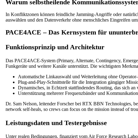
Warum selbstheilende Kommunikationssystem
In Konfliktzonen können feindliche Jamming-Angriffe oder natürli
auswählen und den Datenverkehr ohne menschliches Eingreifen umle
PACE4ACE – Das Kernsystem für ununterb
Funktionsprinzip und Architektur
Das PACE4ACE-System (Primary, Alternate, Contingency, Emergenc
Funkgeräte und weitere Kanäle unterstützt. Die wichtigsten Merkma
Automatische Linkauswahl und Weiterleitung ohne Operator-
Plug-and-Play-Schnittstelle für die Integration gängiger Miss
Dynamisches, in Echtzeit stattfindendes Routing, das sich a
Unterstützung mehrerer Frequenzbänder und Kommunikation
Dr. Sam Nelson, leitender Forscher bei RTX BBN Technologies, beto
network self-heals, so crews can focus on the mission instead of tr
Leistungsdaten und Testergebnisse
Unter realen Bedingungen, finanziert vom Air Force Research Labora