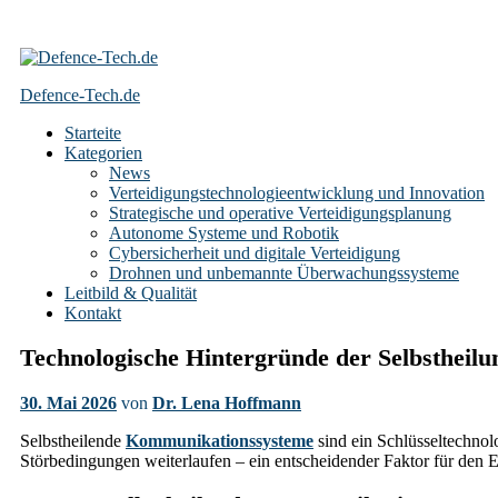
Skip
to
Defence-Tech.de
content
Starteite
Kategorien
News
Verteidigungstechnologieentwicklung und Innovation
Strategische und operative Verteidigungsplanung
Autonome Systeme und Robotik
Cybersicherheit und digitale Verteidigung
Drohnen und unbemannte Überwachungssysteme
Leitbild & Qualität
Kontakt
Technologische Hintergründe der Selbstheil
30. Mai 2026
von
Dr. Lena Hoffmann
Selbstheilende
Kommunikationssysteme
sind ein Schlüsseltechnol
Störbedingungen weiterlaufen – ein entscheidender Faktor für den E