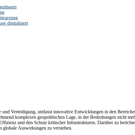
nenbasen
eme
Steuerung
e digitalisiert
 und Verteidigung, umfasst innovative Entwicklungen in den Bereichen 
mend komplexen geopolitischen Lage, in der Bedrohungen nicht mehr nu
e Effizienz und den Schutz kritischer Infrastrukturen. Darüber zu berich
en globale Auswirkungen zu verstehen.