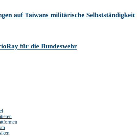
en auf Taiwans militärische Selbstständigkeit
ioRay für die Bundeswehr
el
tieren
attformen
nom
siken