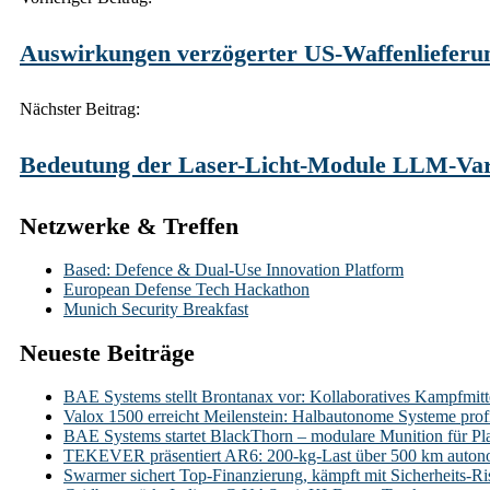
navigation
Auswirkungen verzögerter US-Waffenlieferung
Nächster Beitrag:
Bedeutung der Laser-Licht-Module LLM-Var
Netzwerke & Treffen
Based: Defence & Dual-Use Innovation Platform
European Defense Tech Hackathon
Munich Security Breakfast
Neueste Beiträge
BAE Systems stellt Brontanax vor: Kollaboratives Kampfmitt
Valox 1500 erreicht Meilenstein: Halbautonome Systeme profi
BAE Systems startet BlackThorn – modulare Munition für Pl
TEKEVER präsentiert AR6: 200-kg-Last über 500 km auto
Swarmer sichert Top-Finanzierung, kämpft mit Sicherheits-Ri