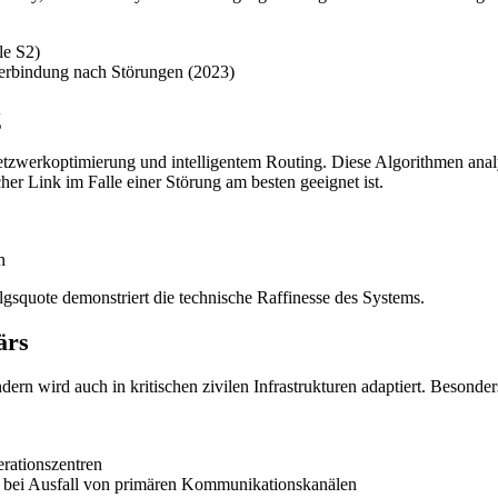
le S2)
erbindung nach Störungen (2023)
g
tzwerkoptimierung und intelligentem Routing. Diese Algorithmen analysi
r Link im Falle einer Störung am besten geeignet ist.
n
lgsquote demonstriert die technische Raffinesse des Systems.
ärs
ern wird auch in kritischen zivilen Infrastrukturen adaptiert. Besonde
erationszentren
st bei Ausfall von primären Kommunikationskanälen