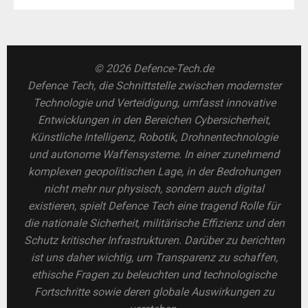
© 2026 Defence-Tech.de
Defence Tech, die Schnittstelle zwischen modernster
Technologie und Verteidigung, umfasst innovative
Entwicklungen in den Bereichen Cybersicherheit,
Künstliche Intelligenz, Robotik, Drohnentechnologie
und autonome Waffensysteme. In einer zunehmend
komplexen geopolitischen Lage, in der Bedrohungen
nicht mehr nur physisch, sondern auch digital
existieren, spielt Defence Tech eine tragend Rolle für
die nationale Sicherheit, militärische Effizienz und den
Schutz kritischer Infrastrukturen. Darüber zu berichten
ist uns daher wichtig, um Transparenz zu schaffen,
ethische Fragen zu beleuchten und technologische
Fortschritte sowie deren globale Auswirkungen zu