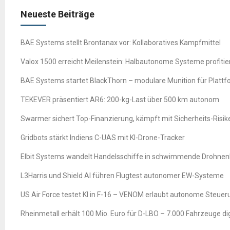
Neueste Beiträge
BAE Systems stellt Brontanax vor: Kollaboratives Kampfmittel
Valox 1500 erreicht Meilenstein: Halbautonome Systeme profitie
BAE Systems startet BlackThorn – modulare Munition für Platt
TEKEVER präsentiert AR6: 200-kg-Last über 500 km autonom
Swarmer sichert Top-Finanzierung, kämpft mit Sicherheits-Risik
Gridbots stärkt Indiens C-UAS mit KI-Drone-Tracker
Elbit Systems wandelt Handelsschiffe in schwimmende Drohne
L3Harris und Shield AI führen Flugtest autonomer EW-Systeme
US Air Force testet KI in F-16 – VENOM erlaubt autonome Steuer
Rheinmetall erhält 100 Mio. Euro für D-LBO – 7.000 Fahrzeuge digi