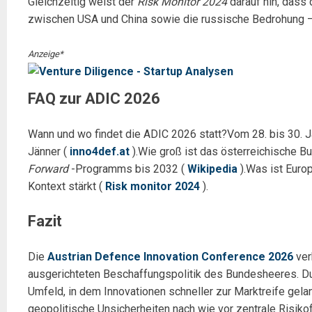
Gleichzeitig weist der
Risk Monitor 2024
darauf hin, dass 
zwischen USA und China sowie die russische Bedrohung – f
Anzeige*
FAQ zur ADIC 2026
Wann und wo findet die ADIC 2026 statt?Vom 28. bis 30. 
Jänner (
inno4def.at
).Wie groß ist das österreichische B
Forward
-Programms bis 2032 (
Wikipedia
).Was ist Euro
Kontext stärkt (
Risk monitor 2024
).
Fazit
Die
Austrian Defence Innovation Conference 2026
ver
ausgerichteten Beschaffungspolitik des Bundesheeres. Dur
Umfeld, in dem Innovationen schneller zur Marktreife gela
geopolitische Unsicherheiten nach wie vor zentrale Risiko