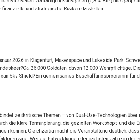
die historischen Verteidigungsausgaben (0,8 % BIP) und geopolit
inanzielle und strategische Risiken darstellen.
Januar 2026 in Klagenfurt, Makerspace und Lakeside Park. Schw
undesheer?Ca. 26.000 Soldaten, davon 12.000 Wehrpflichtige. Di
pean Sky Shield?Ein gemeinsames Beschaffungsprogramm für die
bindet zeitkritische Themen – von Dual-Use-Technologien über e
ch die klare Terminplanung, die gezielten Workshops und die E
ngen können. Gleichzeitig macht die Veranstaltung deutlich, das
faktoren sind. Wer die Entwicklungen der nächsten Jahre in der e