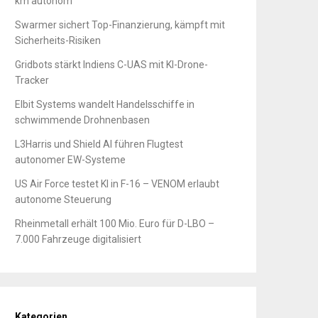
km autonom
Swarmer sichert Top-Finanzierung, kämpft mit
Sicherheits-Risiken
Gridbots stärkt Indiens C-UAS mit KI-Drone-
Tracker
Elbit Systems wandelt Handelsschiffe in
schwimmende Drohnenbasen
L3Harris und Shield AI führen Flugtest
autonomer EW-Systeme
US Air Force testet KI in F-16 – VENOM erlaubt
autonome Steuerung
Rheinmetall erhält 100 Mio. Euro für D-LBO –
7.000 Fahrzeuge digitalisiert
Kategorien