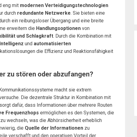
d eng mit
modernen Verteidigungstechnologien
ur durch
redundante Netzwerke
. Sie bieten eine
durch ein reibungsloser Übergang und eine breite
me erweitern die
Handlungsoptionen
von
ibilität und Schlagkraft
. Durch die Kombination mit
Intelligenz
und
automatisierten
tionslösungen die Effizienz und Reaktionsfähigkeit
r zu stören oder abzufangen?
 Kommunikationssysteme macht sie extrem
rsuche. Die dezentrale Struktur in Kombination mit
sorgt dafür, dass Informationen über mehrere Routen
ve Frequenzhops
ermöglichen es den Systemen, die
zu wechseln, was die Abhörsicherheit erheblich
hwierig, die
Quelle der Informationen
zu
eile verschafft und den operativen Vorteil der