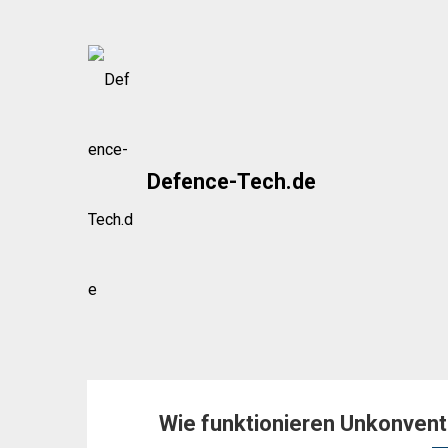
Skip
to
content
Defence-Tech.de
Wie funktionieren Unkonven