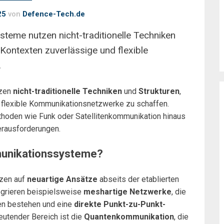
25
von
Defence-Tech.de
teme nutzen nicht-traditionelle Techniken
 Kontexten zuverlässige und flexible
.
tzen
nicht-traditionelle Techniken
und
Strukturen
,
d flexible Kommunikationsnetzwerke zu schaffen.
hoden wie Funk oder Satellitenkommunikation hinaus
erausforderungen.
munikationssysteme?
zen auf
neuartige Ansätze
abseits der etablierten
tegrieren beispielsweise
meshartige Netzwerke
, die
en bestehen und eine
direkte Punkt-zu-Punkt-
eutender Bereich ist die
Quantenkommunikation
, die