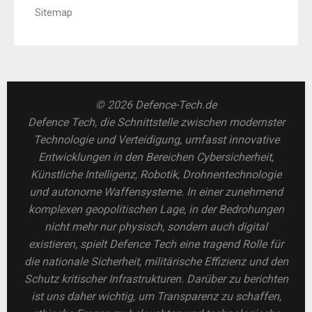
Sitemap
© 2026 Defence-Tech.de
Defence Tech, die Schnittstelle zwischen modernster
Technologie und Verteidigung, umfasst innovative
Entwicklungen in den Bereichen Cybersicherheit,
Künstliche Intelligenz, Robotik, Drohnentechnologie
und autonome Waffensysteme. In einer zunehmend
komplexen geopolitischen Lage, in der Bedrohungen
nicht mehr nur physisch, sondern auch digital
existieren, spielt Defence Tech eine tragend Rolle für
die nationale Sicherheit, militärische Effizienz und den
Schutz kritischer Infrastrukturen. Darüber zu berichten
ist uns daher wichtig, um Transparenz zu schaffen,