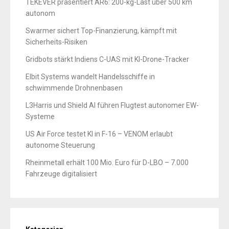
TEKEVER präsentiert AR6: 200-kg-Last über 500 km
autonom
Swarmer sichert Top-Finanzierung, kämpft mit
Sicherheits-Risiken
Gridbots stärkt Indiens C-UAS mit KI-Drone-Tracker
Elbit Systems wandelt Handelsschiffe in
schwimmende Drohnenbasen
L3Harris und Shield AI führen Flugtest autonomer EW-
Systeme
US Air Force testet KI in F-16 – VENOM erlaubt
autonome Steuerung
Rheinmetall erhält 100 Mio. Euro für D-LBO – 7.000
Fahrzeuge digitalisiert