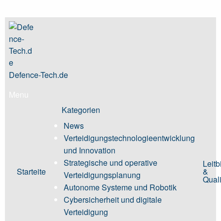
Skip
to
content
Defence-Tech.de
Menu
Kategorien
News
Verteidigungstechnologieentwicklung
und Innovation
Strategische und operative
Leitb
Starteite
&
Verteidigungsplanung
Quali
Autonome Systeme und Robotik
Cybersicherheit und digitale
Verteidigung