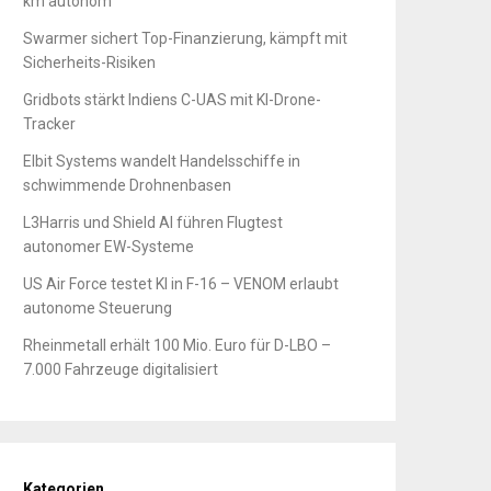
km autonom
Swarmer sichert Top-Finanzierung, kämpft mit
Sicherheits-Risiken
Gridbots stärkt Indiens C-UAS mit KI-Drone-
Tracker
Elbit Systems wandelt Handelsschiffe in
schwimmende Drohnenbasen
L3Harris und Shield AI führen Flugtest
autonomer EW-Systeme
US Air Force testet KI in F-16 – VENOM erlaubt
autonome Steuerung
Rheinmetall erhält 100 Mio. Euro für D-LBO –
7.000 Fahrzeuge digitalisiert
Kategorien