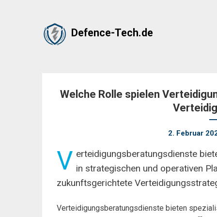
Skip
Defence-Tech.de
to
content
Welche Rolle spielen Verteidig
Verteidi
2. Februar 20
V
erteidigungsberatungsdienste biete
in strategischen und operativen P
zukunftsgerichtete Verteidigungsstrateg
Verteidigungsberatungsdienste bieten spezialis