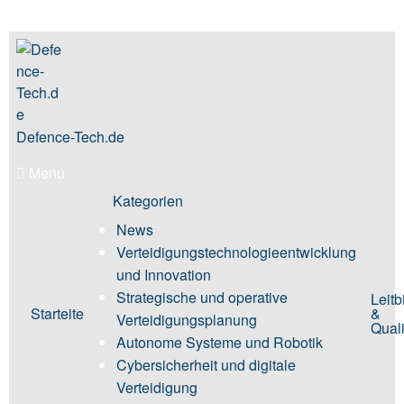
Skip
to
content
Defence-Tech.de
Menu
Kategorien
News
Verteidigungstechnologieentwicklung
und Innovation
Strategische und operative
Leitb
Starteite
&
Verteidigungsplanung
Quali
Autonome Systeme und Robotik
Cybersicherheit und digitale
Verteidigung