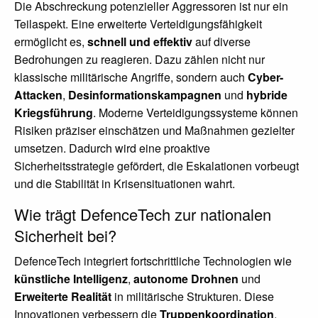
Die Abschreckung potenzieller Aggressoren ist nur ein
Teilaspekt. Eine erweiterte Verteidigungsfähigkeit
ermöglicht es,
schnell und effektiv
auf diverse
Bedrohungen zu reagieren. Dazu zählen nicht nur
klassische militärische Angriffe, sondern auch
Cyber-
Attacken
,
Desinformationskampagnen
und
hybride
Kriegsführung
. Moderne Verteidigungssysteme können
Risiken präziser einschätzen und Maßnahmen gezielter
umsetzen. Dadurch wird eine proaktive
Sicherheitsstrategie gefördert, die Eskalationen vorbeugt
und die Stabilität in Krisensituationen wahrt.
Wie trägt DefenceTech zur nationalen
Sicherheit bei?
DefenceTech integriert fortschrittliche Technologien wie
künstliche Intelligenz
,
autonome Drohnen
und
Erweiterte Realität
in militärische Strukturen. Diese
Innovationen verbessern die
Truppenkoordination
,