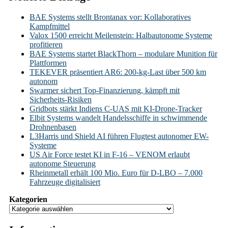
BAE Systems stellt Brontanax vor: Kollaboratives
Kampfmittel
Valox 1500 erreicht Meilenstein: Halbautonome Systeme
profitieren
BAE Systems startet BlackThorn – modulare Munition für
Plattformen
TEKEVER präsentiert AR6: 200-kg-Last über 500 km
autonom
Swarmer sichert Top-Finanzierung, kämpft mit
Sicherheits-Risiken
Gridbots stärkt Indiens C-UAS mit KI-Drone-Tracker
Elbit Systems wandelt Handelsschiffe in schwimmende
Drohnenbasen
L3Harris und Shield AI führen Flugtest autonomer EW-
Systeme
US Air Force testet KI in F-16 – VENOM erlaubt
autonome Steuerung
Rheinmetall erhält 100 Mio. Euro für D-LBO – 7.000
Fahrzeuge digitalisiert
Kategorien