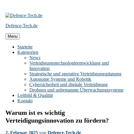
Skip
to
Defence-Tech.de
content
Menu
Starteite
Kategorien
News
Verteidigungstechnologieentwicklung und
Innovation
Strategische und operative Verteidigungsplanung
Autonome Systeme und Robotik
Cybersicherheit und digitale Verteidigung
Drohnen und unbemannte Überwachungssysteme
Leitbild & Qualität
Kontakt
Warum ist es wichtig
Verteidigungsinnovation zu fördern?
2. Februar 2025
von
Defence-Tech.de