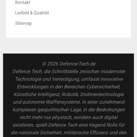
Kontakt
Leitbild & Qualität
Sitemap
© 2026 Defence-Tech.de
Defence Tech, die Schnittstelle zwischen modernster
Technologie und Verteidigung, umfasst innovative
Entwicklungen in den Bereichen Cybersicherheit,
Künstliche Intelligenz, Robotik, Drohnentechnologie
und autonome Waffensysteme. In einer zunehmend
komplexen geopolitischen Lage, in der Bedrohungen
nicht mehr nur physisch, sondern auch digital
existieren, spielt Defence Tech eine tragend Rolle für
die nationale Sicherheit, militärische Effizienz und den