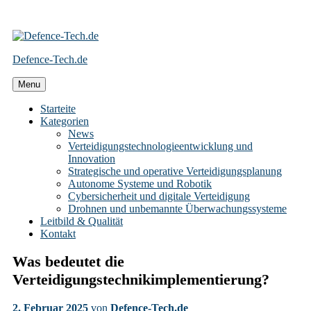
Skip
to
Defence-Tech.de
content
Menu
Starteite
Kategorien
News
Verteidigungstechnologieentwicklung und
Innovation
Strategische und operative Verteidigungsplanung
Autonome Systeme und Robotik
Cybersicherheit und digitale Verteidigung
Drohnen und unbemannte Überwachungssysteme
Leitbild & Qualität
Kontakt
Was bedeutet die
Verteidigungstechnikimplementierung?
2. Februar 2025
von
Defence-Tech.de