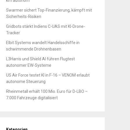
km autonom
Swarmer sichert Top-Finanzierung, kämpft mit
Sicherheits-Risiken
Gridbots stärkt Indiens C-UAS mit KI-Drone-
Tracker
Elbit Systems wandelt Handelsschiffe in
schwimmende Drohnenbasen
L3Harris und Shield AI führen Flugtest
autonomer EW-Systeme
US Air Force testet KI in F-16 – VENOM erlaubt
autonome Steuerung
Rheinmetall erhält 100 Mio. Euro für D-LBO –
7.000 Fahrzeuge digitalisiert
Kategorien